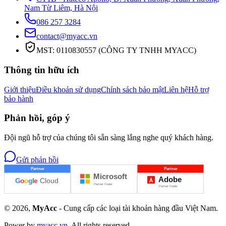
Nam Từ Liêm, Hà Nội
086 257 3284
contact@myacc.vn
MST: 0110830557 (CÔNG TY TNHH MYACC)
Thông tin hữu ích
Giới thiệu
Điều khoản sử dụng
Chính sách bảo mật
Liên hệ
Hỗ trợ
bảo hành
Phản hồi, góp ý
Đội ngũ hỗ trợ của chúng tôi sẵn sàng lắng nghe quý khách hàng.
Gửi phản hồi
©
2026
,
MyAcc
- Cung cấp các loại tài khoản hàng đầu Việt Nam.
Power by
myacc.vn
. All rights reserved.