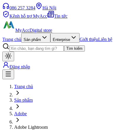
086 257 3284
Hà Nội
Kênh hỗ trợ MyAcc
Tin tức
MyAcc
Digital store
Trang chủ
Giới thiệu
Liên hệ
Sản phẩm
Enterprise
Tìm kiếm
Đăng nhập
Trang chủ
Sản phẩm
Adobe
Adobe Lightroom