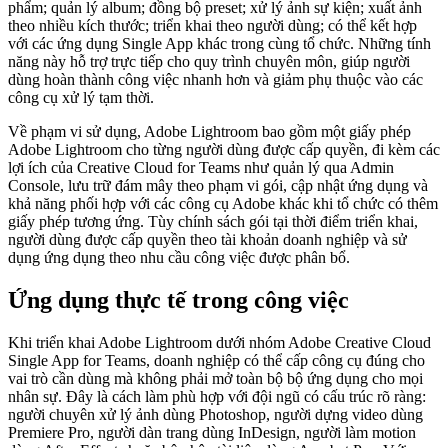
phẩm; quản lý album; đồng bộ preset; xử lý ảnh sự kiện; xuất ảnh
theo nhiều kích thước; triển khai theo người dùng; có thể kết hợp
với các ứng dụng Single App khác trong cùng tổ chức. Những tính
năng này hỗ trợ trực tiếp cho quy trình chuyên môn, giúp người
dùng hoàn thành công việc nhanh hơn và giảm phụ thuộc vào các
công cụ xử lý tạm thời.
Về phạm vi sử dụng, Adobe Lightroom bao gồm một giấy phép
Adobe Lightroom cho từng người dùng được cấp quyền, đi kèm các
lợi ích của Creative Cloud for Teams như quản lý qua Admin
Console, lưu trữ đám mây theo phạm vi gói, cập nhật ứng dụng và
khả năng phối hợp với các công cụ Adobe khác khi tổ chức có thêm
giấy phép tương ứng. Tùy chính sách gói tại thời điểm triển khai,
người dùng được cấp quyền theo tài khoản doanh nghiệp và sử
dụng ứng dụng theo nhu cầu công việc được phân bổ.
Ứng dụng thực tế trong công việc
Khi triển khai Adobe Lightroom dưới nhóm Adobe Creative Cloud
Single App for Teams, doanh nghiệp có thể cấp công cụ đúng cho
vai trò cần dùng mà không phải mở toàn bộ bộ ứng dụng cho mọi
nhân sự. Đây là cách làm phù hợp với đội ngũ có cấu trúc rõ ràng:
người chuyên xử lý ảnh dùng Photoshop, người dựng video dùng
Premiere Pro, người dàn trang dùng InDesign, người làm motion