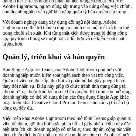
dùng After Effects hoặc bộ phận tài liệu dùng Acrobat Pro. Với
Adobe Lightroom, người dùng tập trung vào đúng công việc chính,
còn doanh nghiệp vẫn giữ khả năng quản lý bản quyền tập trung.
Với doanh nghiệp đang xây dựng đội ngũ nội dung, Adobe
Lightroom có thể trở thành công cụ chính cho một mắt xích cụ thể
trong chuỗi sản xuất. Khi từng mắt xích được trang bị đúng công
cụ, quy trình chung sẽ mượt hơn, ít lỗi hơn và dễ kiểm soát chất
lượng hơn.
Quản lý, triển khai và bản quyền
Bản Single App for Teams của Adobe Lightroom phù hợp với
doanh nghiệp muốn kiểm soát ngân sách theo vai trò công việc.
Quản trị viên có thể cấp, thu hồi và phân bổ lại giấy phép khi có
thay đổi nhân sự. Điều này giúp tổ chức tránh tình trạng dùng tài
khoản rời rạc hoặc khó kiểm soát bản quyền. Khi nhu cầu mở rộng,
doanh nghiệp có thể bổ sung thêm các ứng dụng Single App khác
hoặc triển khai Creative Cloud Pro for Teams cho các vị trí cần bộ
công cụ đầy đủ.
Việc triển khai Adobe Lightroom theo mô hình Teams giúp quản trị
viên dễ thêm, gỡ, thu hồi hoặc phân bổ lại giấy phép. Điều này đặc
biệt hữu ích khi doanh nghiệp có nhân sự theo dự án, cộng tác viên
theo chiến dịch hoặc nhiều phòng ban dùng công cụ Adobe ở mức