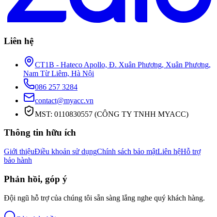
Liên hệ
CT1B - Hateco Apollo, Đ. Xuân Phương, Xuân Phương,
Nam Từ Liêm, Hà Nội
086 257 3284
contact@myacc.vn
MST: 0110830557 (CÔNG TY TNHH MYACC)
Thông tin hữu ích
Giới thiệu
Điều khoản sử dụng
Chính sách bảo mật
Liên hệ
Hỗ trợ
bảo hành
Phản hồi, góp ý
Đội ngũ hỗ trợ của chúng tôi sẵn sàng lắng nghe quý khách hàng.