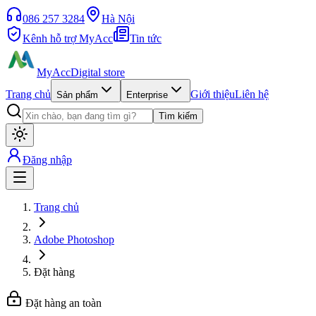
086 257 3284
Hà Nội
Kênh hỗ trợ MyAcc
Tin tức
MyAcc
Digital store
Trang chủ
Giới thiệu
Liên hệ
Sản phẩm
Enterprise
Tìm kiếm
Đăng nhập
Trang chủ
Adobe Photoshop
Đặt hàng
Đặt hàng an toàn