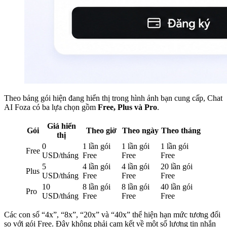
Theo bảng gói hiện đang hiển thị trong hình ảnh bạn cung cấp, Chat
AI Foza có ba lựa chọn gồm
Free, Plus và Pro
.
Giá hiển
Gói
Theo giờ
Theo ngày
Theo tháng
thị
0
1 lần gói
1 lần gói
1 lần gói
Free
USD/tháng
Free
Free
Free
5
4 lần gói
4 lần gói
20 lần gói
Plus
USD/tháng
Free
Free
Free
10
8 lần gói
8 lần gói
40 lần gói
Pro
USD/tháng
Free
Free
Free
Các con số “4x”, “8x”, “20x” và “40x” thể hiện hạn mức tương đối
so với gói Free. Đây không phải cam kết về một số lượng tin nhắn