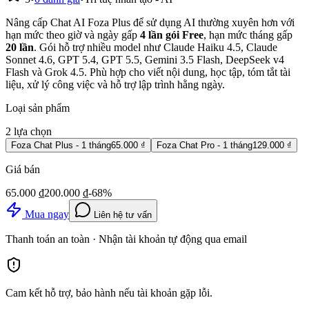
Nâng cấp Chat AI Foza Plus để sử dụng AI thường xuyên hơn với
hạn mức theo giờ và ngày gấp
4 lần gói Free
, hạn mức tháng gấp
20 lần
. Gói hỗ trợ nhiều model như Claude Haiku 4.5, Claude
Sonnet 4.6, GPT 5.4, GPT 5.5, Gemini 3.5 Flash, DeepSeek v4
Flash và Grok 4.5. Phù hợp cho viết nội dung, học tập, tóm tắt tài
liệu, xử lý công việc và hỗ trợ lập trình hằng ngày.
Loại sản phẩm
2
lựa chọn
Foza Chat Plus - 1 tháng
65.000 ₫
Foza Chat Pro - 1 tháng
129.000 ₫
Giá bán
65.000 ₫
200.000 ₫
-
68
%
Mua ngay
Liên hệ tư vấn
Thanh toán an toàn · Nhận tài khoản tự động qua email
Cam kết hỗ trợ, bảo hành nếu tài khoản gặp lỗi.