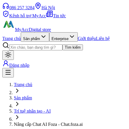
086 257 3284
Hà Nội
Kênh hỗ trợ MyAcc
Tin tức
MyAcc
Digital store
Trang chủ
Giới thiệu
Liên hệ
Sản phẩm
Enterprise
Tìm kiếm
Đăng nhập
Trang chủ
Sản phẩm
Trí tuệ nhân tạo - AI
Nâng cấp Chat AI Foza - Chat.foza.ai