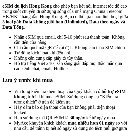
eSIM du lịch Hong Kong
cho phép bạn kết nối Internet tốc độ cao
trong suốt chuyến đi sử dụng sóng của nhà mạng China Telecom
HK/HKT hàng đầu Hong Kong. Bạn có thể lựa chọn linh hoạt giữa
3 loại gói: Data không giới hạn (Unlimited), Data theo ngày và
Data Tổng.
Nhận eSIM qua email, chỉ 5-10 phút sau thanh toán. Không
cần đến cửa hàng.
Chỉ cần quét mã QR để cài đặt - Không cần tháo SIM chính
Tự động kích hoạt khi đến nơi.
Không cần cung cấp giấy tờ tùy thân.
Hỗ trợ tiếng Việt 24/7, sẵn sàng giải đáp mọi thắc mắc qua
các kênh chat, email, Hotline.
Lưu ý trước khi mua
Vui lòng kiểm tra điện thoại của Quý khách có
hỗ trợ eSIM
không
trước khi mua eSIM. Sử dụng công cụ "Kiểm tra
tương thích" ở trên để kiểm tra.
Hãy đảm bảo điện thoại của bạn không phải điện thoại
locked.
Hạn sử dụng mã QR eSIM là
30 ngày
kể từ ngày mua.
MyAcc khuyến khích khách
mua nhiều hơn 01 ngày
so với
nhu cầu để tránh bị hết số ngày sử dụng do lệch múi giờ giữa