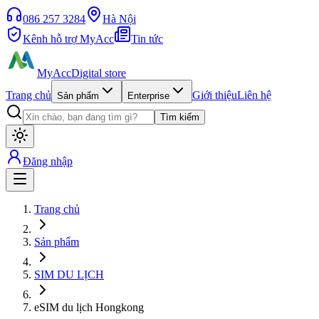
086 257 3284
Hà Nội
Kênh hỗ trợ MyAcc
Tin tức
MyAcc
Digital store
Trang chủ
Giới thiệu
Liên hệ
Sản phẩm
Enterprise
Tìm kiếm
Đăng nhập
Trang chủ
Sản phẩm
SIM DU LỊCH
eSIM du lịch Hongkong