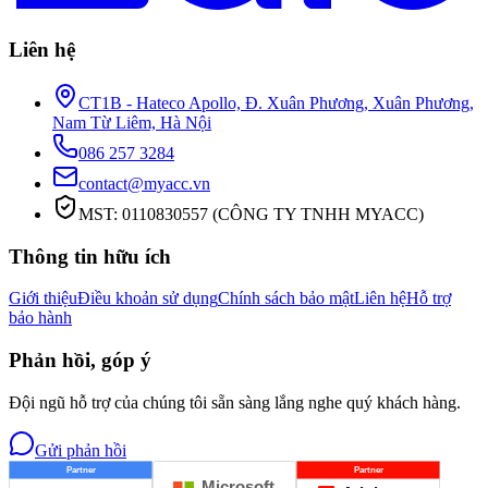
Liên hệ
CT1B - Hateco Apollo, Đ. Xuân Phương, Xuân Phương,
Nam Từ Liêm, Hà Nội
086 257 3284
contact@myacc.vn
MST: 0110830557 (CÔNG TY TNHH MYACC)
Thông tin hữu ích
Giới thiệu
Điều khoản sử dụng
Chính sách bảo mật
Liên hệ
Hỗ trợ
bảo hành
Phản hồi, góp ý
Đội ngũ hỗ trợ của chúng tôi sẵn sàng lắng nghe quý khách hàng.
Gửi phản hồi