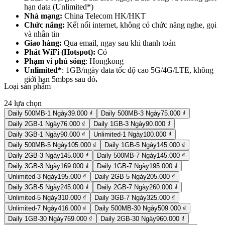
hạn data (Unlimited*)
Nhà mạng:
China Telecom HK/HKT
Chức năng:
Kết nối internet, không có chức năng nghe, gọi
và nhắn tin
Giao hàng:
Qua email, ngay sau khi thanh toán
Phát WiFi (Hotspot):
Có
Phạm vi phủ sóng
: Hongkong
Unlimited*
: 1GB/ngày data tốc độ cao 5G/4G/LTE, không
giới hạn 5mbps sau đó
.
Loại sản phẩm
24
lựa chọn
Daily 500MB-1 Ngày
39.000 ₫
Daily 500MB-3 Ngày
75.000 ₫
Daily 2GB-1 Ngày
76.000 ₫
Daily 1GB-3 Ngày
90.000 ₫
Daily 3GB-1 Ngày
90.000 ₫
Unlimited-1 Ngày
100.000 ₫
Daily 500MB-5 Ngày
105.000 ₫
Daily 1GB-5 Ngày
145.000 ₫
Daily 2GB-3 Ngày
145.000 ₫
Daily 500MB-7 Ngày
145.000 ₫
Daily 3GB-3 Ngày
169.000 ₫
Daily 1GB-7 Ngày
195.000 ₫
Unlimited-3 Ngày
195.000 ₫
Daily 2GB-5 Ngày
205.000 ₫
Daily 3GB-5 Ngày
245.000 ₫
Daily 2GB-7 Ngày
260.000 ₫
Unlimited-5 Ngày
310.000 ₫
Daily 3GB-7 Ngày
325.000 ₫
Unlimited-7 Ngày
416.000 ₫
Daily 500MB-30 Ngày
509.000 ₫
Daily 1GB-30 Ngày
769.000 ₫
Daily 2GB-30 Ngày
960.000 ₫