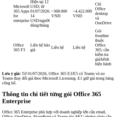
Hiện tại 12
Chỉ
Microsoft
USD; từ
Office
365 Apps
01/07/2026:
~368.000
~4.422.000
desktop
for
14
VNĐ
VNĐ
và
enterprise
USD/người
OneDrive
dùng/tháng
Gói
frontline
thuộc
Office
Liên hệ báo
Office
Liên hệ
Liên hệ
365 F3
giá
365; cần
kiểm tra
giá/kênh
hiện hành
Lưu ý giá:
Từ 01/07/2026, Office 365 E3/E5 có Teams và no
Teams thay đổi giá theo Microsoft Licensing. E1 giữ giá trong bảng
công bố.
Thông tin chi tiết từng gói Office 365
Enterprise
Office 365 Enterprise phù hợp với doanh nghiệp lớn cần email,
Office, OneDrive, SharePoint và Teams tùy SKU nhưng chưa cần