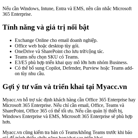
Nếu cần Windows, Intune, Entra và EMS, nên cân nhắc Microsoft
365 Enterprise.
Tính năng và giá trị nổi bật
Exchange Online cho email doanh nghiệp.
Office web hoặc desktop tùy gói.
OneDrive và SharePoint cho lưu trữ/cộng tác.
Teams nếu chọn SKU có Teams.
E3/E5 phù hợp triển khai quy mô lớn hơn nhóm Business.
Có thể bổ sung Copilot, Defender, Purview hoặc Teams add-
on tùy nhu cầu.
Gợi ý tư vấn và triển khai tại Myacc.vn
Myacc.vn hỗ trợ xác định khách hàng cần Office 365 Enterprise hay
Microsoft 365 Enterprise. Nếu chỉ cần email, Office, Teams và
SharePoint, Office 365 có thể tối ưu. Nếu cần quản lý thiết bị,
Windows Enterprise và EMS, Microsoft 365 Enterprise sẽ phù hợp
hơn.
Myacc.vn cũng kiểm tra bản có Teams/không Teams trước khi báo
giá để tránh thiếu chức năng họp/chat sau triển khai.