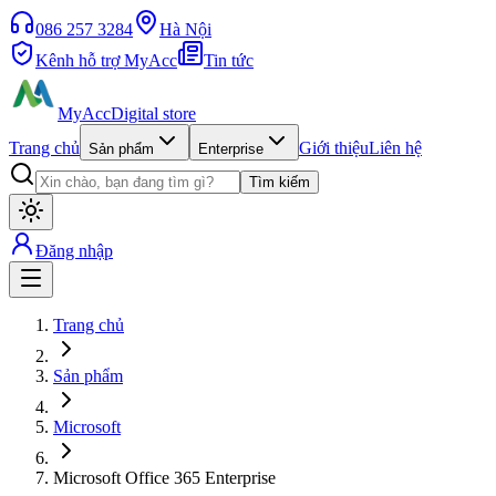
086 257 3284
Hà Nội
Kênh hỗ trợ MyAcc
Tin tức
MyAcc
Digital store
Trang chủ
Giới thiệu
Liên hệ
Sản phẩm
Enterprise
Tìm kiếm
Đăng nhập
Trang chủ
Sản phẩm
Microsoft
Microsoft Office 365 Enterprise