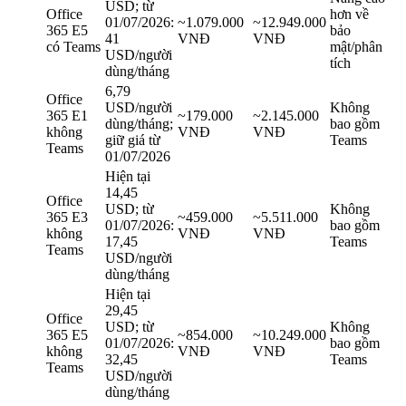
USD; từ
Office
hơn về
01/07/2026:
~1.079.000
~12.949.000
365 E5
bảo
41
VNĐ
VNĐ
có Teams
mật/phân
USD/người
tích
dùng/tháng
6,79
Office
USD/người
Không
365 E1
~179.000
~2.145.000
dùng/tháng;
bao gồm
không
VNĐ
VNĐ
giữ giá từ
Teams
Teams
01/07/2026
Hiện tại
14,45
Office
USD; từ
Không
365 E3
~459.000
~5.511.000
01/07/2026:
bao gồm
không
VNĐ
VNĐ
17,45
Teams
Teams
USD/người
dùng/tháng
Hiện tại
29,45
Office
USD; từ
Không
365 E5
~854.000
~10.249.000
01/07/2026:
bao gồm
không
VNĐ
VNĐ
32,45
Teams
Teams
USD/người
dùng/tháng