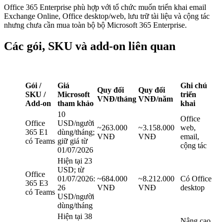
Office 365 Enterprise phù hợp với tổ chức muốn triển khai email
Exchange Online, Office desktop/web, lưu trữ tài liệu và cộng tác
nhưng chưa cần mua toàn bộ bộ Microsoft 365 Enterprise.
Các gói, SKU và add-on liên quan
Gói /
Giá
Ghi chú
Quy đổi
Quy đổi
SKU /
Microsoft
triển
VNĐ/tháng
VNĐ/năm
Add-on
tham khảo
khai
10
Office
Office
USD/người
~263.000
~3.158.000
web,
365 E1
dùng/tháng;
VNĐ
VNĐ
email,
có Teams
giữ giá từ
cộng tác
01/07/2026
Hiện tại 23
USD; từ
Office
01/07/2026:
~684.000
~8.212.000
Có Office
365 E3
26
VNĐ
VNĐ
desktop
có Teams
USD/người
dùng/tháng
Hiện tại 38
Nâng cao