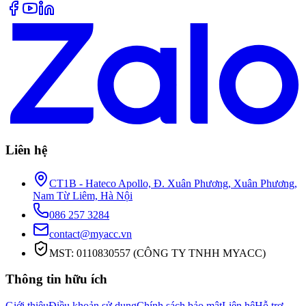
Liên hệ
CT1B - Hateco Apollo, Đ. Xuân Phương, Xuân Phương,
Nam Từ Liêm, Hà Nội
086 257 3284
contact@myacc.vn
MST: 0110830557 (CÔNG TY TNHH MYACC)
Thông tin hữu ích
Giới thiệu
Điều khoản sử dụng
Chính sách bảo mật
Liên hệ
Hỗ trợ