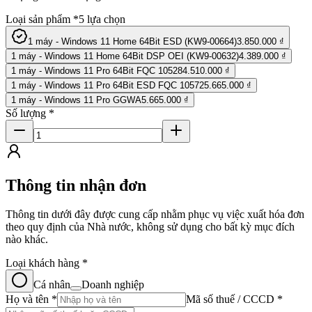
Loại sản phẩm
*
5
lựa chọn
1 máy - Windows 11 Home 64Bit ESD (KW9-00664)
3.850.000 ₫
1 máy - Windows 11 Home 64Bit DSP OEI (KW9-00632)
4.389.000 ₫
1 máy - Windows 11 Pro 64Bit FQC 10528
4.510.000 ₫
1 máy - Windows 11 Pro 64Bit ESD FQC 10572
5.665.000 ₫
1 máy - Windows 11 Pro GGWA
5.665.000 ₫
Số lượng
*
Thông tin nhận đơn
Thông tin dưới đây được cung cấp nhằm phục vụ việc xuất hóa đơn
theo quy định của Nhà nước, không sử dụng cho bất kỳ mục đích
nào khác.
Loại khách hàng
*
Cá nhân
Doanh nghiệp
Họ và tên
*
Mã số thuế / CCCD
*