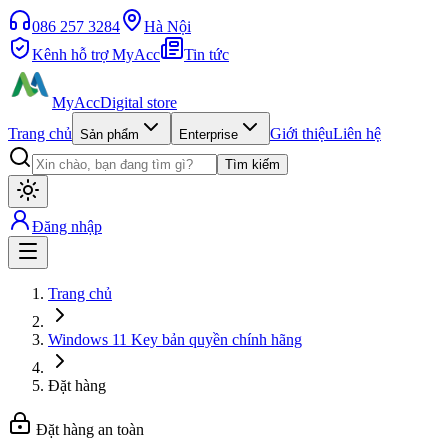
086 257 3284
Hà Nội
Kênh hỗ trợ MyAcc
Tin tức
MyAcc
Digital store
Trang chủ
Giới thiệu
Liên hệ
Sản phẩm
Enterprise
Tìm kiếm
Đăng nhập
Trang chủ
Windows 11 Key bản quyền chính hãng
Đặt hàng
Đặt hàng an toàn