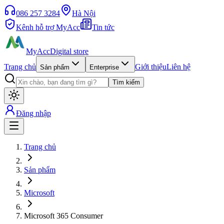
086 257 3284
Hà Nội
Kênh hỗ trợ MyAcc
Tin tức
MyAcc
Digital store
Trang chủ
Giới thiệu
Liên hệ
Sản phẩm
Enterprise
Tìm kiếm
Đăng nhập
Trang chủ
Sản phẩm
Microsoft
Microsoft 365 Consumer