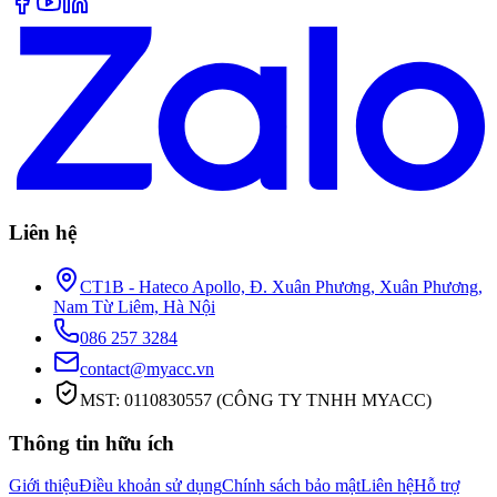
Liên hệ
CT1B - Hateco Apollo, Đ. Xuân Phương, Xuân Phương,
Nam Từ Liêm, Hà Nội
086 257 3284
contact@myacc.vn
MST: 0110830557 (CÔNG TY TNHH MYACC)
Thông tin hữu ích
Giới thiệu
Điều khoản sử dụng
Chính sách bảo mật
Liên hệ
Hỗ trợ