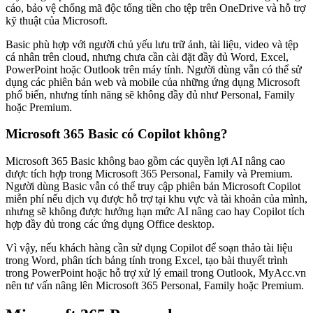
cáo, bảo vệ chống mã độc tống tiền cho tệp trên OneDrive và hỗ trợ
kỹ thuật của Microsoft.
Basic phù hợp với người chủ yếu lưu trữ ảnh, tài liệu, video và tệp
cá nhân trên cloud, nhưng chưa cần cài đặt đầy đủ Word, Excel,
PowerPoint hoặc Outlook trên máy tính. Người dùng vẫn có thể sử
dụng các phiên bản web và mobile của những ứng dụng Microsoft
phổ biến, nhưng tính năng sẽ không đầy đủ như Personal, Family
hoặc Premium.
Microsoft 365 Basic có Copilot không?
Microsoft 365 Basic không bao gồm các quyền lợi AI nâng cao
được tích hợp trong Microsoft 365 Personal, Family và Premium.
Người dùng Basic vẫn có thể truy cập phiên bản Microsoft Copilot
miễn phí nếu dịch vụ được hỗ trợ tại khu vực và tài khoản của mình,
nhưng sẽ không được hưởng hạn mức AI nâng cao hay Copilot tích
hợp đầy đủ trong các ứng dụng Office desktop.
Vì vậy, nếu khách hàng cần sử dụng Copilot để soạn thảo tài liệu
trong Word, phân tích bảng tính trong Excel, tạo bài thuyết trình
trong PowerPoint hoặc hỗ trợ xử lý email trong Outlook, MyAcc.vn
nên tư vấn nâng lên Microsoft 365 Personal, Family hoặc Premium.