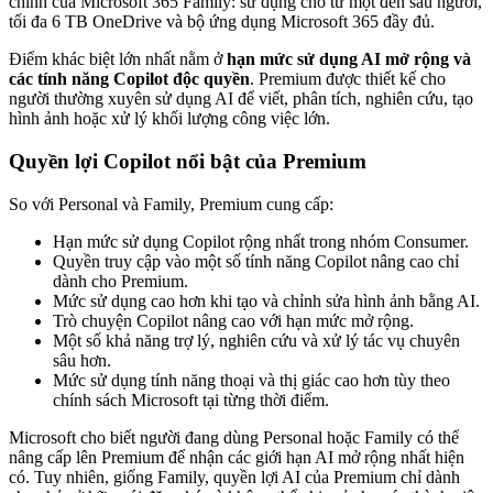
chính của Microsoft 365 Family: sử dụng cho từ một đến sáu người,
tối đa 6 TB OneDrive và bộ ứng dụng Microsoft 365 đầy đủ.
Điểm khác biệt lớn nhất nằm ở
hạn mức sử dụng AI mở rộng và
các tính năng Copilot độc quyền
. Premium được thiết kế cho
người thường xuyên sử dụng AI để viết, phân tích, nghiên cứu, tạo
hình ảnh hoặc xử lý khối lượng công việc lớn.
Quyền lợi Copilot nổi bật của Premium
So với Personal và Family, Premium cung cấp:
Hạn mức sử dụng Copilot rộng nhất trong nhóm Consumer.
Quyền truy cập vào một số tính năng Copilot nâng cao chỉ
dành cho Premium.
Mức sử dụng cao hơn khi tạo và chỉnh sửa hình ảnh bằng AI.
Trò chuyện Copilot nâng cao với hạn mức mở rộng.
Một số khả năng trợ lý, nghiên cứu và xử lý tác vụ chuyên
sâu hơn.
Mức sử dụng tính năng thoại và thị giác cao hơn tùy theo
chính sách Microsoft tại từng thời điểm.
Microsoft cho biết người đang dùng Personal hoặc Family có thể
nâng cấp lên Premium để nhận các giới hạn AI mở rộng nhất hiện
có. Tuy nhiên, giống Family, quyền lợi AI của Premium chỉ dành