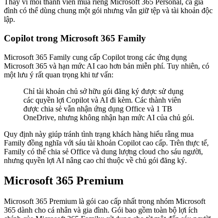
Thay vì mỗi thành viên mua riêng Microsoft 365 Personal, cả gia
đình có thể dùng chung một gói nhưng vẫn giữ tệp và tài khoản độc
lập.
Copilot trong Microsoft 365 Family
Microsoft 365 Family cung cấp Copilot trong các ứng dụng
Microsoft 365 và hạn mức AI cao hơn bản miễn phí. Tuy nhiên, có
một lưu ý rất quan trọng khi tư vấn:
Chỉ tài khoản chủ sở hữu gói đăng ký được sử dụng
các quyền lợi Copilot và AI đi kèm. Các thành viên
được chia sẻ vẫn nhận ứng dụng Office và 1 TB
OneDrive, nhưng không nhận hạn mức AI của chủ gói.
Quy định này giúp tránh tình trạng khách hàng hiểu rằng mua
Family đồng nghĩa với sáu tài khoản Copilot cao cấp. Trên thực tế,
Family có thể chia sẻ Office và dung lượng cloud cho sáu người,
nhưng quyền lợi AI nâng cao chỉ thuộc về chủ gói đăng ký.
Microsoft 365 Premium
Microsoft 365 Premium là gói cao cấp nhất trong nhóm Microsoft
365 dành cho cá nhân và gia đình. Gói bao gồm toàn bộ lợi ích