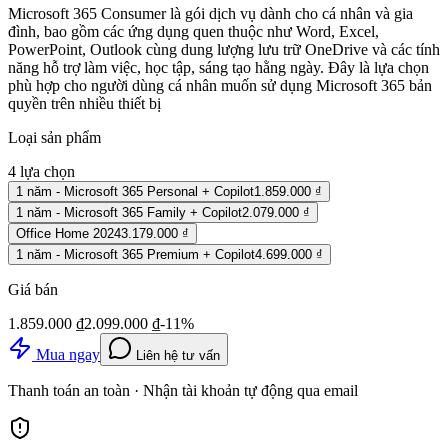
Microsoft 365 Consumer là gói dịch vụ dành cho cá nhân và gia
đình, bao gồm các ứng dụng quen thuộc như Word, Excel,
PowerPoint, Outlook cùng dung lượng lưu trữ OneDrive và các tính
năng hỗ trợ làm việc, học tập, sáng tạo hằng ngày. Đây là lựa chọn
phù hợp cho người dùng cá nhân muốn sử dụng Microsoft 365 bản
quyền trên nhiều thiết bị
Loại sản phẩm
4
lựa chọn
1 năm - Microsoft 365 Personal + Copilot
1.859.000 ₫
1 năm - Microsoft 365 Family + Copilot
2.079.000 ₫
Office Home 2024
3.179.000 ₫
1 năm - Microsoft 365 Premium + Copilot
4.699.000 ₫
Giá bán
1.859.000 ₫
2.099.000 ₫
-
11
%
Mua ngay
Liên hệ tư vấn
Thanh toán an toàn · Nhận tài khoản tự động qua email