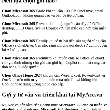
Nên lựa chọn gói nào?
Chọn Microsoft 365 Basic
khi chỉ cần 100 GB OneDrive, email
Outlook.com không quảng cáo và bảo vệ tệp cơ bản.
Chọn Microsoft 365 Personal
khi một người cần đầy đủ Office
desktop, 1 TB OneDrive và Copilot với hạn mức cao hơn bản miễn
phí.
Chọn Microsoft 365 Family
khi có từ hai đến sáu người cùng cần
Office và OneDrive. Cần nhớ rằng chỉ chủ gói được sử dụng quyền
lợi AI nâng cao.
Chọn Microsoft 365 Premium
khi muốn chia sẻ Office và cloud
cho gia đình nhưng chủ gói cần giới hạn Copilot cao nhất cùng các
tính năng AI độc quyền.
Chọn Office Home 2024
khi chỉ cần Word, Excel, PowerPoint và
OneNote trên một máy tính, muốn mua một lần và không cần
Copilot hoặc dung lượng cloud cao cấp.
Gợi ý tư vấn và triển khai tại MyAcc.vn
MyAcc.vn nên tách riêng danh mục
Microsoft 365 cho cá nhân và
gia đình
khỏi danh mục
Microsoft 365 Business
. Cách trình bày