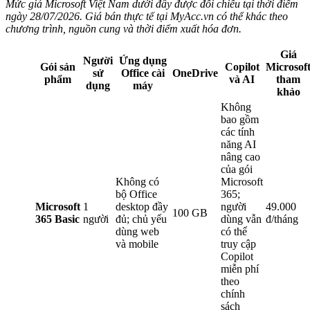
Mức giá Microsoft Việt Nam dưới đây được đối chiếu tại thời điểm
ngày 28/07/2026. Giá bán thực tế tại MyAcc.vn có thể khác theo
chương trình, nguồn cung và thời điểm xuất hóa đơn.
Giá
Người
Ứng dụng
Gói sản
Copilot
Microsof
sử
Office cài
OneDrive
phẩm
và AI
tham
dụng
máy
khảo
Không
bao gồm
các tính
năng AI
nâng cao
của gói
Không có
Microsoft
bộ Office
365;
Microsoft
1
desktop đầy
người
49.000
100 GB
365 Basic
người
đủ; chủ yếu
dùng vẫn
đ/tháng
dùng web
có thể
và mobile
truy cập
Copilot
miễn phí
theo
chính
sách