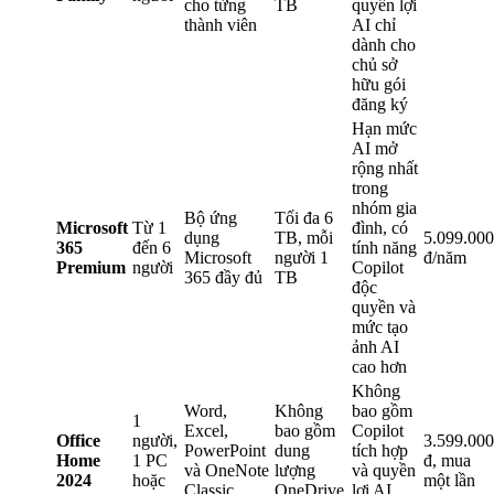
cho từng
TB
quyền lợi
thành viên
AI chỉ
dành cho
chủ sở
hữu gói
đăng ký
Hạn mức
AI mở
rộng nhất
trong
nhóm gia
Bộ ứng
Tối đa 6
Microsoft
Từ 1
đình, có
dụng
TB, mỗi
5.099.000
365
đến 6
tính năng
Microsoft
người 1
đ/năm
Premium
người
Copilot
365 đầy đủ
TB
độc
quyền và
mức tạo
ảnh AI
cao hơn
Không
Word,
Không
bao gồm
1
Excel,
bao gồm
Copilot
Office
người,
3.599.000
PowerPoint
dung
tích hợp
Home
1 PC
đ, mua
và OneNote
lượng
và quyền
2024
hoặc
một lần
Classic
OneDrive
lợi AI