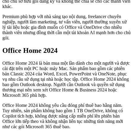
cho chủ sở hữu gói đăng ký và không thể chia sẻ cho các thành viên
khác.
Premium phù hợp với nhà sáng tạo nội dung, freelancer chuyên
nghiệp, người làm marketing, tư vấn viên, người thường xuyên xử
lý tài liệu hoặc gia đình muốn có Office và OneDrive cho nhiều
thành viên nhưng đồng thời cần một tài khoản AI mạnh hơn cho chủ
gói.
Office Home 2024
Office Home 2024 là bản mua một lần dành cho một người và được
cài đặt trên một PC hoặc máy Mac. Sản phẩm bao gồm các phiên
bản Classic 2024 của Word, Excel, PowerPoint và OneNote, phục
vụ nhu cầu sử dụng tại nhà hoặc học tập. Office Home 2024 không
bao gồm Outlook desktop. Người cần Outlook và quyền sử dụng
thương mại nên xem xét Office Home & Business 2024 hoặc
Microsoft 365 phù hợp.
Office Home 2024 không yêu cầu đóng phí thuê bao hằng năm.
Tuy nhiên, sản phẩm không bao gồm 1 TB OneDrive, không có
Copilot tích hợp, không được nâng cấp miễn phí lên phiên bản
Office lớn tiếp theo và không nhận liên tục những tính năng mới
như các gói Microsoft 365 thuê bao.