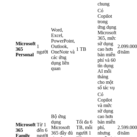
chung
Có
Copilot
trong
ứng dụng
Word,
Microsoft
Excel,
365, mức
PowerPoint,
Microsoft
sử dụng
1
Outlook,
2.099.000
365
1 TB
cao hơn
người
OneNote và
đ/năm
Personal
bản miễn
các ứng
phí và 60
dụng liên
tín dụng
quan
AI mỗi
tháng
cho một
số tác vụ
Có
Copilot
và mức
sử dụng
Bộ ứng
cao hơn
dụng
Tối đa 6
bản miễn
Microsoft
Từ 1
Microsoft
TB, mỗi
phí,
2.599.000
365
đến 6
365 đầy đủ
người 1
nhưng
đ/năm
Family
người