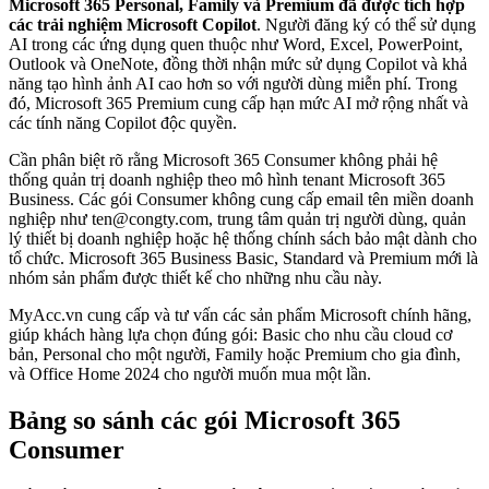
Microsoft 365 Personal, Family và Premium đã được tích hợp
các trải nghiệm Microsoft Copilot
. Người đăng ký có thể sử dụng
AI trong các ứng dụng quen thuộc như Word, Excel, PowerPoint,
Outlook và OneNote, đồng thời nhận mức sử dụng Copilot và khả
năng tạo hình ảnh AI cao hơn so với người dùng miễn phí. Trong
đó, Microsoft 365 Premium cung cấp hạn mức AI mở rộng nhất và
các tính năng Copilot độc quyền.
Cần phân biệt rõ rằng Microsoft 365 Consumer không phải hệ
thống quản trị doanh nghiệp theo mô hình tenant Microsoft 365
Business. Các gói Consumer không cung cấp email tên miền doanh
nghiệp như
ten@congty.com
, trung tâm quản trị người dùng, quản
lý thiết bị doanh nghiệp hoặc hệ thống chính sách bảo mật dành cho
tổ chức. Microsoft 365 Business Basic, Standard và Premium mới là
nhóm sản phẩm được thiết kế cho những nhu cầu này.
MyAcc.vn cung cấp và tư vấn các sản phẩm Microsoft chính hãng,
giúp khách hàng lựa chọn đúng gói: Basic cho nhu cầu cloud cơ
bản, Personal cho một người, Family hoặc Premium cho gia đình,
và Office Home 2024 cho người muốn mua một lần.
Bảng so sánh các gói Microsoft 365
Consumer