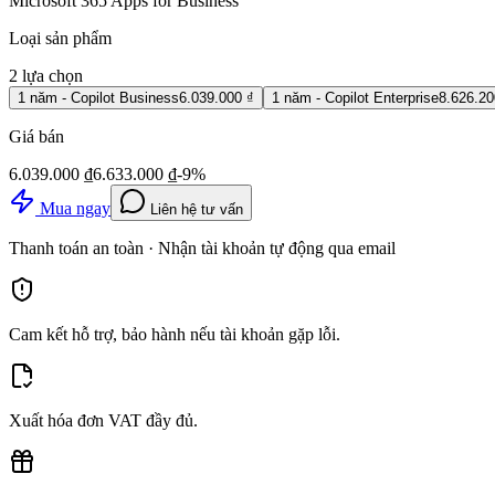
Microsoft 365 Apps for Business
Loại sản phẩm
2
lựa chọn
1 năm - Copilot Business
6.039.000 ₫
1 năm - Copilot Enterprise
8.626.20
Giá bán
6.039.000 ₫
6.633.000 ₫
-
9
%
Mua ngay
Liên hệ tư vấn
Thanh toán an toàn · Nhận tài khoản tự động qua email
Cam kết hỗ trợ, bảo hành nếu tài khoản gặp lỗi.
Xuất hóa đơn VAT đầy đủ.