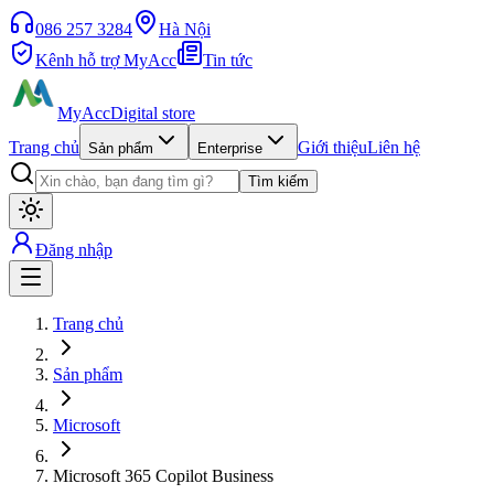
086 257 3284
Hà Nội
Kênh hỗ trợ MyAcc
Tin tức
MyAcc
Digital store
Trang chủ
Giới thiệu
Liên hệ
Sản phẩm
Enterprise
Tìm kiếm
Đăng nhập
Trang chủ
Sản phẩm
Microsoft
Microsoft 365 Copilot Business