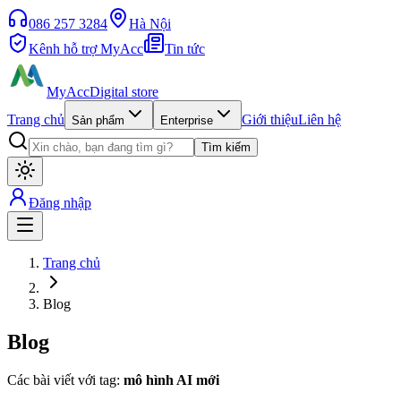
086 257 3284
Hà Nội
Kênh hỗ trợ MyAcc
Tin tức
MyAcc
Digital store
Trang chủ
Giới thiệu
Liên hệ
Sản phẩm
Enterprise
Tìm kiếm
Đăng nhập
Trang chủ
Blog
Blog
Các bài viết với tag:
mô hình AI mới