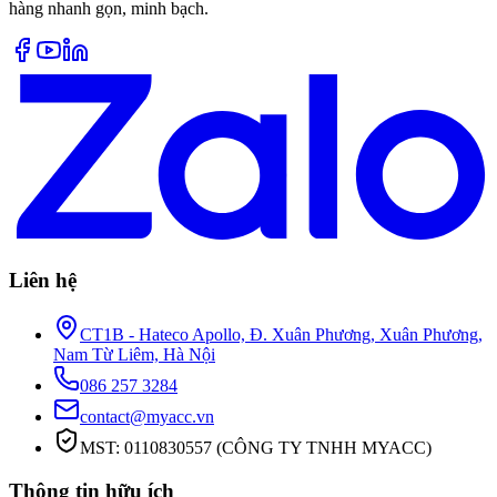
hàng nhanh gọn, minh bạch.
Liên hệ
CT1B - Hateco Apollo, Đ. Xuân Phương, Xuân Phương,
Nam Từ Liêm, Hà Nội
086 257 3284
contact@myacc.vn
MST: 0110830557 (CÔNG TY TNHH MYACC)
Thông tin hữu ích