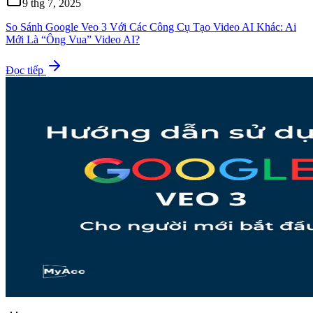
9 thg 7, 2025
So Sánh Google Veo 3 Với Các Công Cụ Tạo Video AI Khác: Ai
Mới Là “Ông Vua” Video AI?
Đọc tiếp