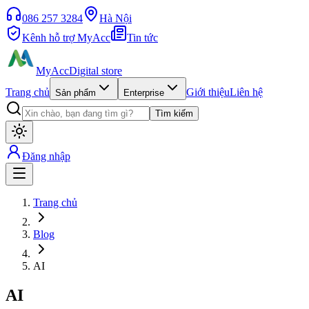
086 257 3284
Hà Nội
Kênh hỗ trợ MyAcc
Tin tức
MyAcc
Digital store
Trang chủ
Giới thiệu
Liên hệ
Sản phẩm
Enterprise
Tìm kiếm
Đăng nhập
Trang chủ
Blog
AI
AI