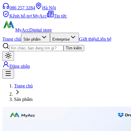
086 257 3284
Hà Nội
Kênh hỗ trợ MyAcc
Tin tức
MyAcc
Digital store
Trang chủ
Giới thiệu
Liên hệ
Sản phẩm
Enterprise
Tìm kiếm
Đăng nhập
Trang chủ
Sản phẩm