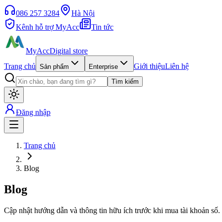
086 257 3284
Hà Nội
Kênh hỗ trợ MyAcc
Tin tức
MyAcc
Digital store
Trang chủ
Giới thiệu
Liên hệ
Sản phẩm
Enterprise
Tìm kiếm
Đăng nhập
Trang chủ
Blog
Blog
Cập nhật hướng dẫn và thông tin hữu ích trước khi mua tài khoản số.