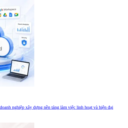
oanh nghiệp xây dựng nền tảng làm việc linh hoạt và hiện đại